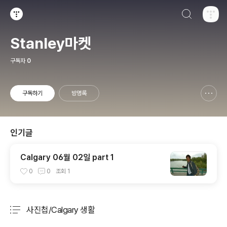
검색하기
티스토리
Stanley마켓
구독자
0
구독하기
방명록
신고하기 레이어
열기
인기글
Calgary 06월 02일 part 1
0
0
조회
1
사진첩/Calgary 생활
분류 전체보기
주요 글 목록