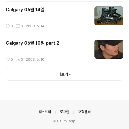
Calgary 06월 14일
작성시간
0
0
2003. 6. 14.
Calgary 06월 10일 part 2
작성시간
0
0
2003. 6. 10.
더보기
의안내
티스토리
로그인
고객센터
© Daum Corp.