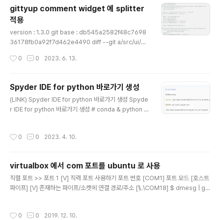
gittyup comment widget 에 splitter
적용
글 내용
version : 1.3.0 git base : db545a2582f48c7698
36178fb0a92f7d462e4490 diff --git a/src/ui/De
tailView.cpp b/src/ui/DetailView.cpp index b05d
작성시간
0
0
2023. 6. 13.
ee5..b1e9df8 100644 --- a/src/ui/DetailView.cp
p +++ b/src/ui/DetailView.cpp @@ -492,9 +49
2,13 @@ DetailView::DetailView(const git::Repo
Spyder IDE for python 바로가기 생성
sitory &repo, QWidget *parent) layout->setCon
글 내용
(LINK) Spyder IDE for python 바로가기 생성 Spyde
tentsMargins(0, 0, 0, 0); layout->setSpacing(0);
r IDE for python 바로가기 생성 # conda & python &
+ mSplitter = new QSpl..
spyder 설치 후 # 가상환경 : spyder-env #!/bin/bas
h CONDA=conda source /opt/apps/anaconda3/
작성시간
0
0
2023. 4. 10.
etc/profile.d/conda.sh $CONDA activate spyde
r-env /opt/apps/anaconda3/envs/spyder-env/b
in/spyder $CONDA deactivate Linux desktop 파
virtualbox 에서 com 포트를 ubuntu 로 사용
일 생 k44w.tistory.com
글 내용
직렬 포트 >> 포트 1 [V] 직력 포트 사용하기 포트 번호 [COM1] 포트 모드 [호스트
파이프] [V] 존재하는 파이프/소켓에 연결 경로/주소 [\\.\COM18] $ dmesg | gr
ep tty [ 0.004000] console [tty0] enabled [ 1.505784] 00:02: ttyS0 at
I/O 0x3f8 (irq = 4, base_baud = 115200) is a 16550A $ ls -l /dev/ttyS
작성시간
0
0
2019. 12. 10.
0 crw-rw---- 1 root dialout 4, 64 12월 10 13:50 /dev/ttyS0 sudo addu