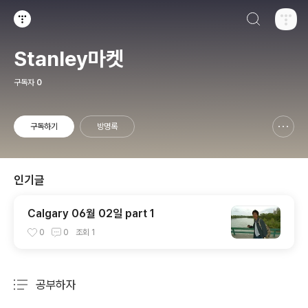
검색하기
티스토리
Stanley마켓
구독자
0
구독하기
방명록
신고하기 레이어
열기
인기글
Calgary 06월 02일 part 1
0
0
조회
1
공부하자
분류 전체보기
주요 글 목록