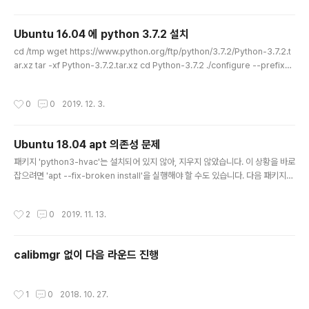
ser $USER dialout ==> 로그 아웃 후 로긴해서 id -Gn 으로 확인 sudo apt inst
all minicom sudo minico..
Ubuntu 16.04 에 python 3.7.2 설치
글 내용
cd /tmp wget https://www.python.org/ftp/python/3.7.2/Python-3.7.2.t
ar.xz tar -xf Python-3.7.2.tar.xz cd Python-3.7.2 ./configure --prefix=/
usr --enable-optimizations make -j 4 sudo make altinstall cd /usr/bin
sudo ln -sf /usr/local/bin/python3.7 python3 sudo ln -sf python3 pyth
작성시간
0
0
2019. 12. 3.
on python --version (ref) https://websiteforstudents.com/installing-t
he-latest-python-3-7-on-ubuntu-16-04-18-04/ Install..
Ubuntu 18.04 apt 의존성 문제
글 내용
패키지 'python3-hvac'는 설치되어 있지 않아, 지우지 않았습니다. 이 상황을 바로
잡으려면 'apt --fix-broken install'을 실행해야 할 수도 있습니다. 다음 패키지의
의존성이 맞지 않습니다: python3 : 미리의존: python3-minimal (= 3.6.7-1~1
8.04) 하지만 %s 패키지를 설치하지 않을 것입니다 의존: python3.6 (>= 3.6.7-
작성시간
2
0
2019. 11. 13.
1~) 하지만 %s 패키지를 설치하지 않을 것입니다 E: 의존성이 맞지 않습니다. 패키
지 없이 'apt --fix-broken install'을 시도해 보십시오 (아니면 해결 방법을 지정
하십시오). E: Could not read response to hello message from hook [ !
calibmgr 없이 다음 라운드 진행
-f /usr/..
작성시간
1
0
2018. 10. 27.