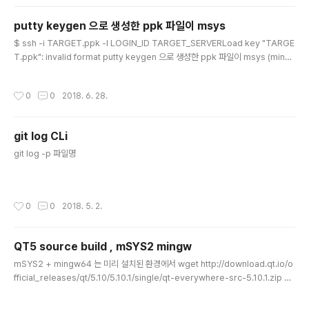
putty keygen 으로 생성한 ppk 파일이 msys
글 내용
$ ssh -i TARGET.ppk -l LOGIN_ID TARGET_SERVERLoad key "TARGE
T.ppk": invalid format putty keygen 으로 생성한 ppk 파일이 msys (ming
w) 에서 다음과 같이 사용할 때 안되면Conversions >> Export OpenSSH ke
y 메뉴를 이용해서 변경한 후 사용한다.
작성시간
0
0
2018. 6. 28.
git log CLi
글 내용
git log -p 파일명
작성시간
0
0
2018. 5. 2.
QT5 source build , mSYS2 mingw
글 내용
mSYS2 + mingw64 는 미리 설치된 환경에서 wget http://download.qt.io/o
fficial_releases/qt/5.10/5.10.1/single/qt-everywhere-src-5.10.1.zip un
zip qt-everywhere-src-5.10.1.zip cd qt-everywhere-src-5.10.1 ./conf
igure \-platform win32-g++ \-opengl dynamic \-developer-build \-o