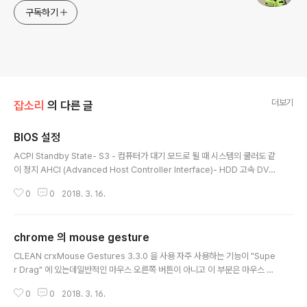
구독하기
더보기
잡소리
의 다른 글
BIOS 설정
글 내용
ACPI Standby State- S3 - 컴퓨터가 대기 모드로 될 때 시스템의 쿨러도 같
이 정지 AHCI (Advanced Host Controller Interface)- HDD 고속 DVM
T Pre-Allocated (Dynamic Video Memory Technology)- 온보드 그
0
0
2018. 3. 16.
래픽 메모리 크기 설정- 시스템 메모리의 최상위에 사전 할당되는 비디오 메모
리 영역 (8MB 추천) DVMT Total Gfx Mem- 온보드 그래픽의 DVMT 메모
리 크기 할당 High Precision Timer- 운영 체제에 대해 HPET(고정밀 이벤
chrome 의 mouse gesture
트 타이머) 사용 여부를 설정 RC6(Render Standby)- 전력 소모량을 줄이기
글 내용
위해 온보드 그래픽의 대기 모드 상태 여부 설정 .
CLEAN crxMouse Gestures 3.3.0 을 사용 자주 사용하는 기능이 "Supe
r Drag" 에 있는데일반적인 마우스 오른쪽 버튼이 아니고 이 부분은 마우스 왼
쪽 버튼으로 하는 것임 (*TIP) 마우스 휠 클릭은 "Open link in new tab(Ne
0
0
2018. 3. 16.
w tab & Background)" == 마우스 왼쪽 버튼 의