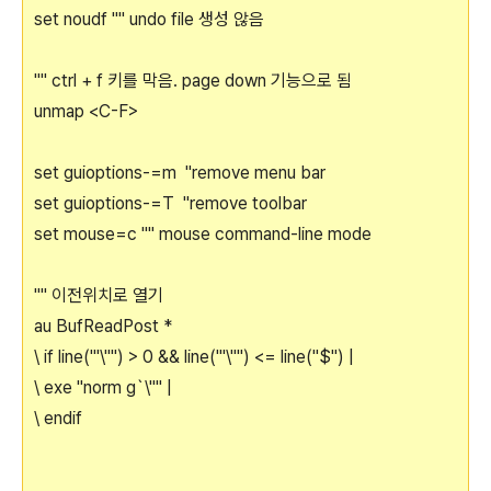
set noudf "" undo file 생성 않음
"" ctrl + f 키를 막음. page down 기능으로 됨
unmap <C-F>
set guioptions-=m "remove menu bar
set guioptions-=T "remove toolbar
set mouse=c "" mouse command-line mode
"" 이전위치로 열기
au BufReadPost *
\ if line("'\"") > 0 && line("'\"") <= line("$") |
\ exe "norm g`\"" |
\ endif