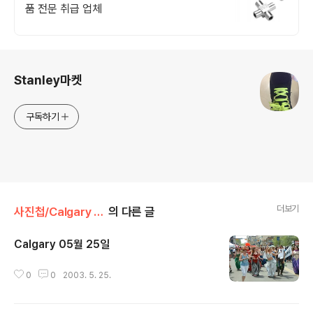
품 전문 취급 업체
로그 정보
Stanley마켓
구독하기
더보기
사진첩/Calgary 생활
의 다른 글
Calgary 05월 25일
글 내용
0
0
2003. 5. 25.