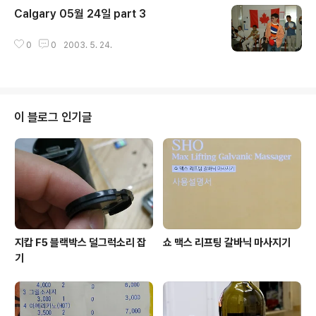
Calgary 05월 24일 part 3
글 내용
0
0
2003. 5. 24.
이 블로그 인기글
지캅 F5 블랙박스 덜그럭소리 잡
쇼 맥스 리프팅 갈바닉 마사지기
기