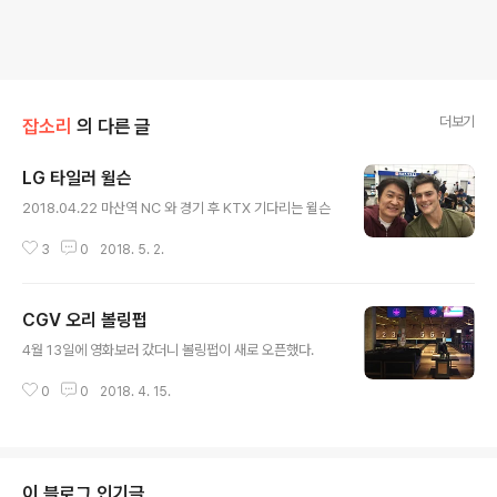
더보기
잡소리
의 다른 글
LG 타일러 윌슨
글 내용
2018.04.22 마산역 NC 와 경기 후 KTX 기다리는 윌슨 ​​ ​
3
0
2018. 5. 2.
CGV 오리 볼링펍
글 내용
4월 13일에 영화보러 갔더니 볼링펍이 새로 오픈했다.
0
0
2018. 4. 15.
이 블로그 인기글