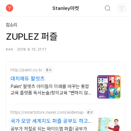
검색하기
Stanley마켓
티스토리
잡소리
ZUPLEZ 퍼즐
K44
2018. 8. 15. 21:17
http://palet.co.kr
광고
대치에듀 팔렛츠
Palet' 팔렛츠 아이들의 미래를 바꾸는 통합
교육 플랫폼 독서논술/창의교육 "뻔하지 않
고 Fun~한 오감자극으로 아이들의 무한 잠
재력을 깨웁니다."
https://smartstore.naver.com/widemap
광고
국가 모양 세계지도 퍼즐 공부도 하고
상금도 타고
공부가 저절로 되는 와이드맵 퍼즐! 공부가